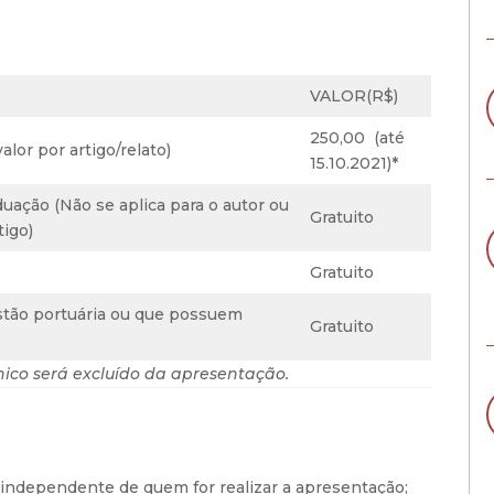
VALOR(R$)
250,00 (até
valor por artigo/relato)
15.10.2021)*
uação (Não se aplica para o autor ou
Gratuito
tigo)
Gratuito
stão portuária ou que possuem
Gratuito
cnico será excluído da apresentação.
o, independente de quem for realizar a apresentação;