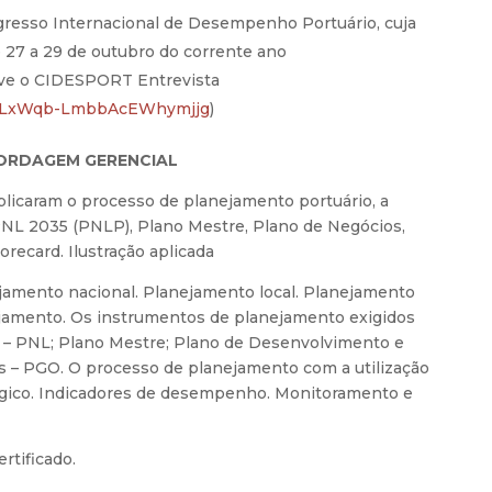
resso Internacional de Desempenho Portuário, cuja
e 27 a 29 de outubro do corrente ano
ve o CIDESPORT Entrevista
CUlLxWqb-LmbbAcEWhymjjg
)
BORDAGEM GERENCIAL
aplicaram o processo de planejamento portuário, a
PNL 2035 (PNLP), Plano Mestre, Plano de Negócios,
recard. Ilustração aplicada
ejamento nacional. Planejamento local. Planejamento
ejamento. Os instrumentos de planejamento exigidos
ca – PNL; Plano Mestre; Plano de Desenvolvimento e
 – PGO. O processo de planejamento com a utilização
égico. Indicadores de desempenho. Monitoramento e
rtificado.