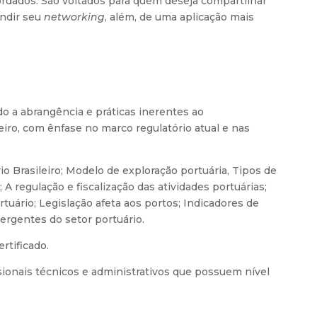
rdados. São voltados para quem deseja compartilhar
andir seu
networking
, além, de uma aplicação mais
do a abrangência e práticas inerentes ao
iro, com ênfase no marco regulatório atual e nas
rio Brasileiro; Modelo de exploração portuária, Tipos de
; A regulação e fiscalização das atividades portuárias;
uário; Legislação afeta aos portos; Indicadores de
rgentes do setor portuário.
rtificado.
sionais técnicos e administrativos que possuem nível