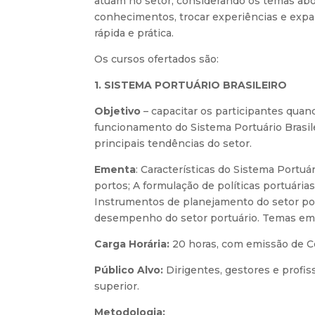
atuam no setor, considerando os temas abo
conhecimentos, trocar experiências e exp
rápida e prática.
Os cursos ofertados são:
1. SISTEMA PORTUÁRIO BRASILEIRO
Objetivo
– capacitar os participantes quan
funcionamento do Sistema Portuário Brasile
principais tendências do setor.
Ementa
: Características do Sistema Portuá
portos; A formulação de políticas portuárias
Instrumentos de planejamento do setor port
desempenho do setor portuário. Temas eme
Carga Horária:
20 horas, com emissão de Ce
Público Alvo:
Dirigentes, gestores e profis
superior.
Metodologia: