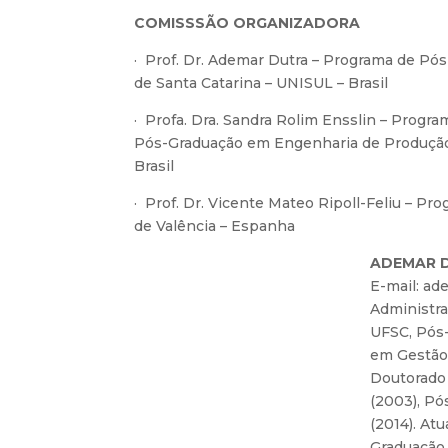
COMISSSÃO ORGANIZADORA
· Prof. Dr. Ademar Dutra – Programa de Pó
de Santa Catarina – UNISUL – Brasil
· Profa. Dra. Sandra Rolim Ensslin – Prog
Pós-Graduação em Engenharia de Produção 
Brasil
· Prof. Dr. Vicente Mateo Ripoll-Feliu – P
de Valência – Espanha
ADEMAR DUT
E-mail: ad
Administra
UFSC, Pós
em Gestão 
Doutorado
(2003), Pó
(2014). At
Graduação 