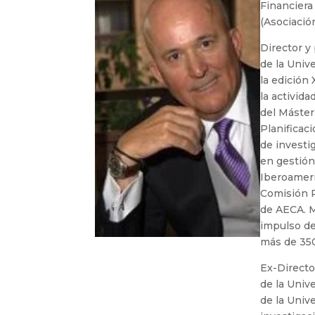
Financiera
(Asociació
Director y
de la Univ
la edición 
la activida
del Máster
Planificaci
de investi
en gestión
Iberoameri
Comisión P
de AECA. M
impulso de
más de 350
Ex-Directo
de la Univ
de la Unive