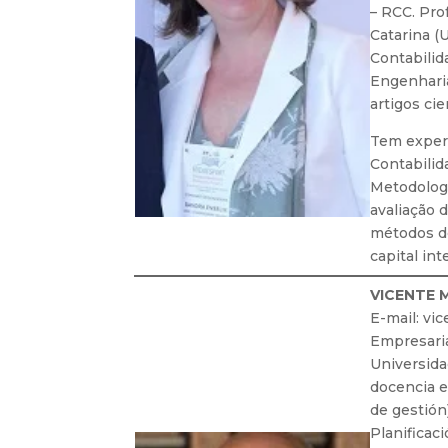
– RCC. Pro
Catarina 
Contabili
Engenhari
artigos cie
Tem experi
Contabilid
Metodologi
avaliação 
métodos de
capital in
VICENTE M
E-mail: vi
Empresaria
Universida
docencia e
de gestión
Planificac