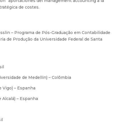
ión “aportaciones del management accounting a la
tratégica de costes.
nsslin – Programa de Pós-Graduação em Contabilidade
a de Produção da Universidade Federal de Santa
sil
iversidade de Medellin) – Colômbia
e Vigo) – Espanha
e Alcalá) – Espanha
il