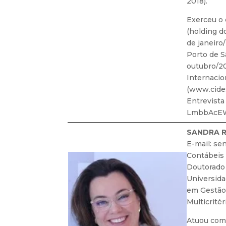
2018).
Exerceu o 
(holding d
de janeiro
Porto de S
outubro/2
Internaci
(www.cide
Entrevist
LmbbAcEW
SANDRA ROL
E-mail: se
Contábeis p
Doutorado
Universida
em Gestão
Multicrité
Atuou como