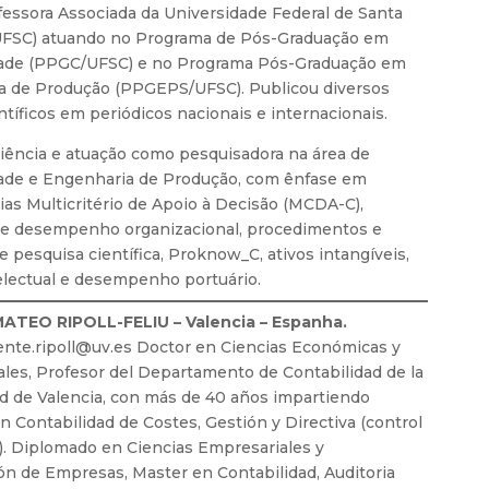
fessora Associada da Universidade Federal de Santa
(UFSC) atuando no Programa de Pós-Graduação em
dade (PPGC/UFSC) e no Programa Pós-Graduação em
a de Produção (PPGEPS/UFSC). Publicou diversos
ntíficos em periódicos nacionais e internacionais.
ência e atuação como pesquisadora na área de
ade e Engenharia de Produção, com ênfase em
as Multicritério de Apoio à Decisão (MCDA-C),
de desempenho organizacional, procedimentos e
 pesquisa científica, Proknow_C, ativos intangíveis,
telectual e desempenho portuário.
ATEO RIPOLL-FELIU – Valencia – Espanha.
cente.ripoll@uv.es Doctor en Ciencias Económicas y
les, Profesor del Departamento de Contabilidad de la
d de Valencia, con más de 40 años impartiendo
n Contabilidad de Costes, Gestión y Directiva (control
). Diplomado en Ciencias Empresariales y
ión de Empresas, Master en Contabilidad, Auditoria