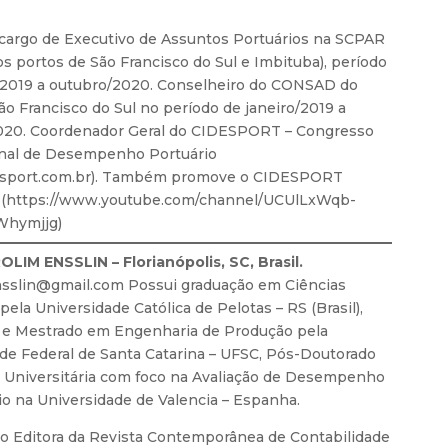
cargo de Executivo de Assuntos Portuários na SCPAR
os portos de São Francisco do Sul e Imbituba), período
/2019 a outubro/2020. Conselheiro do CONSAD do
ão Francisco do Sul no período de janeiro/2019 a
020. Coordenador Geral do CIDESPORT – Congresso
onal de Desempenho Portuário
sport.com.br). Também promove o CIDESPORT
a (https://www.youtube.com/channel/UCUlLxWqb-
hymjjg)
IM ENSSLIN – Florianópolis, SC, Brasil.
nsslin@gmail.com Possui graduação em Ciências
ela Universidade Católica de Pelotas – RS (Brasil),
 e Mestrado em Engenharia de Produção pela
de Federal de Santa Catarina – UFSC, Pós-Doutorado
 Universitária com foco na Avaliação de Desempenho
rio na Universidade de Valencia – Espanha.
 Editora da Revista Contemporânea de Contabilidade